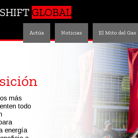
SHIFT
GLOBAL
Actúa
Noticias
El Mito del Gas
sición
cos más
enten todo
n
 para
na energía