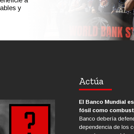
eneficie a
ables y
Actúa
El Banco Mundial es
fósil como combusti
Banco debería defende
dependencia de los co