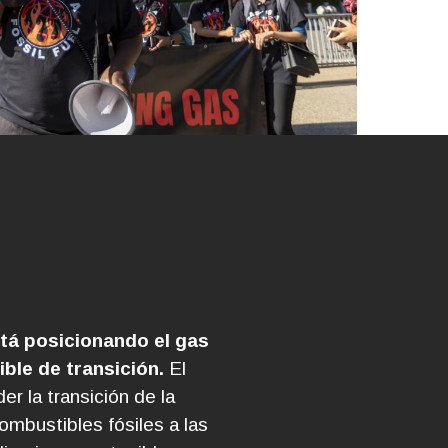
tá posicionando el gas
ble de transición.
El
r la transición de la
mbustibles fósiles a las